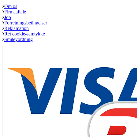
Om os
Firmaaftale
Job
Forretningsbetingelser
Reklamation
Ret cookie-samtykke
Smileyordning