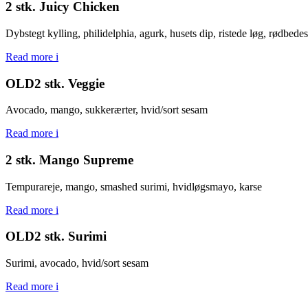
2 stk. Juicy Chicken
Dybstegt kylling, philidelphia, agurk, husets dip, ristede løg, rødbedes
Read more
i
OLD2 stk. Veggie
Avocado, mango, sukkerærter, hvid/sort sesam
Read more
i
2 stk. Mango Supreme
Tempurareje, mango, smashed surimi, hvidløgsmayo, karse
Read more
i
OLD2 stk. Surimi
Surimi, avocado, hvid/sort sesam
Read more
i