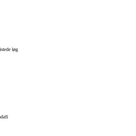
istede løg
adafi