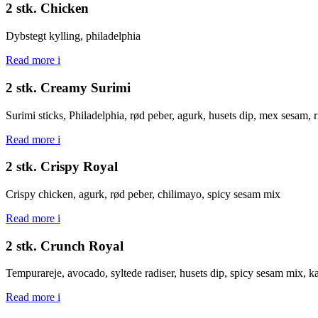
2 stk. Chicken
Dybstegt kylling, philadelphia
Read more
i
2 stk. Creamy Surimi
Surimi sticks, Philadelphia, rød peber, agurk, husets dip, mex sesam, r
Read more
i
2 stk. Crispy Royal
Crispy chicken, agurk, rød peber, chilimayo, spicy sesam mix
Read more
i
2 stk. Crunch Royal
Tempurareje, avocado, syltede radiser, husets dip, spicy sesam mix, k
Read more
i