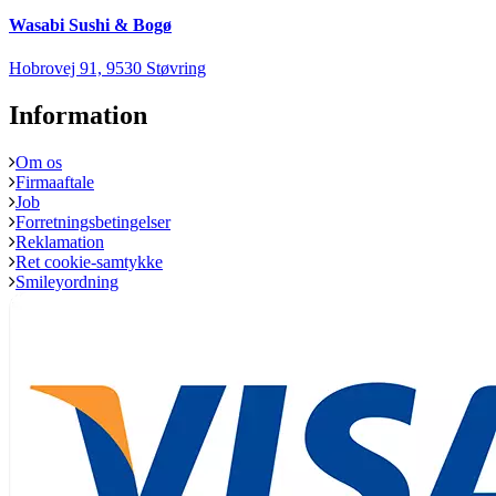
Wasabi Sushi & Bogø
Hobrovej 91, 9530 Støvring
Information
Om os
Firmaaftale
Job
Forretningsbetingelser
Reklamation
Ret cookie-samtykke
Smileyordning