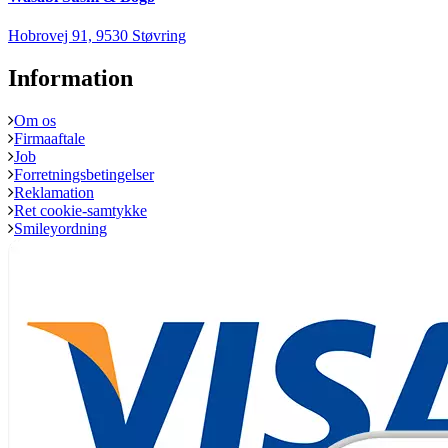
Hobrovej 91, 9530 Støvring
Information
Om os
Firmaaftale
Job
Forretningsbetingelser
Reklamation
Ret cookie-samtykke
Smileyordning