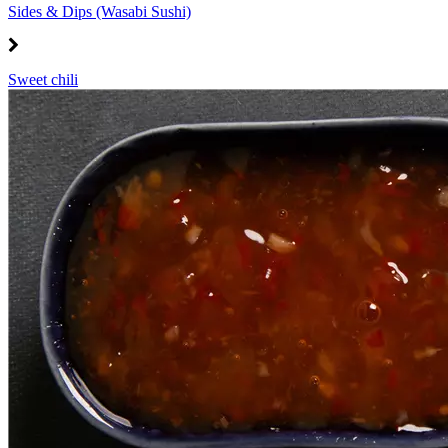
Sides & Dips (Wasabi Sushi)
Sweet chili