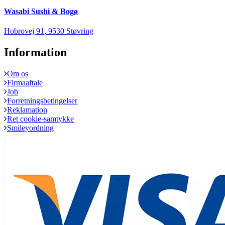
Wasabi Sushi & Bogø
Hobrovej 91, 9530 Støvring
Information
Om os
Firmaaftale
Job
Forretningsbetingelser
Reklamation
Ret cookie-samtykke
Smileyordning