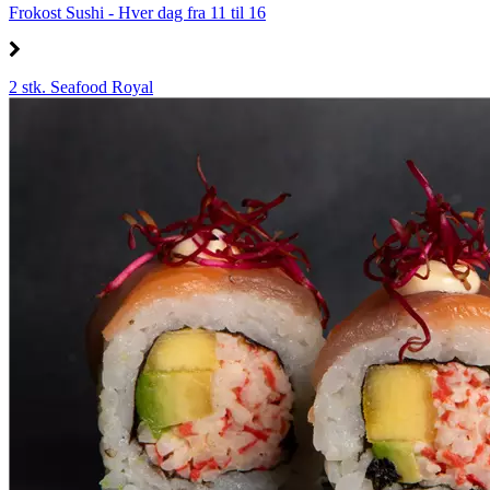
Frokost Sushi - Hver dag fra 11 til 16
2 stk. Seafood Royal