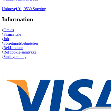
Hobrovej 91, 9530 Støvring
Information
Om os
Firmaaftale
Job
Forretningsbetingelser
Reklamation
Ret cookie-samtykke
Smileyordning