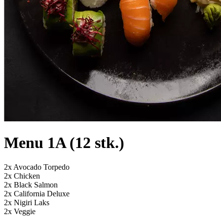
Menu 1A (12 stk.)
2x Avocado Torpedo
2x Chicken
2x Black Salmon
2x California Deluxe
2x Nigiri Laks
2x Veggie