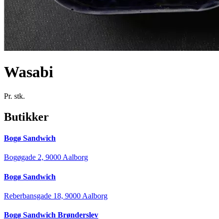
Wasabi
Pr. stk.
Butikker
Bogø Sandwich
Bogøgade 2, 9000 Aalborg
Bogø Sandwich
Reberbansgade 18, 9000 Aalborg
Bogø Sandwich Brønderslev