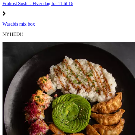
Frokost Sushi - Hver dag fra 11 til 16
Wasabis mix box
NYHED!!