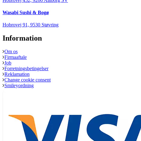
Hobrovej 452, 9200 Aalborg SV
Wasabi Sushi & Bogø
Hobrovej 91, 9530 Støvring
Information
Om os
Firmaaftale
Job
Forretningsbetingelser
Reklamation
Change cookie consent
Smileyordning